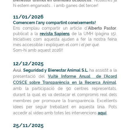
hi estem enganxats... i amb ganes del tercer!
11/01/2026
Comencem l'any compartint coneixements!
Ens complau compartir un article d'
Alberto Pastor
,
publicat a la
revista Sapiens
de la UMH
(pàgina 15).
Iniciatives com aquesta ajuden a fer la nostra feina
més accessible i expliquen el
com
i
el per què
.
Som-hi amb aquest 2026!!
12/12/2025
Avui,
Seguridad y Bienestar Animal S.L.
ha assistit a la
presentació del
Vuitè
Informe
Anual
de l'Acord
COSCE sobre Transparència en la Recerca Animal
,
amb la participació de 90 centres representats,
durant la qual es va destacar el compromís real dels
membres per promoure la transparència. Excel·lents
idees per seguir treballant en aquesta línia. Pots
accedir al vídeo amb totes les intervencions
aquí
.
25/11/2025