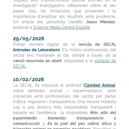
investigació? Investigadors reflexionen sobre el seu
paper clau, les limitacions que presenten i la
importància d’analitzar els resultats amb prudència.
Un article del periodista científic
Jesús Méndez
,
publicat a
Science Media Centre España
.
29/05/2026
Primer número digital de la
revista de SECAL
Animales de Laboratorio
, Els millors professionals del
sector ens mantenen al dia,
també a través de la
versió resumida en obert
, disponible a
la
portada de
SECAL
.
10/02/2026
La SECAL ha impulsat el podcast
Claridad Animal
,
sobre benestar animal i experimentació, amb
converses
amb professionals del sector
per parlar
d'ètica, regulació i transparència. Una mirada honesta
cap a una recerca més responsable, transparent i
basada en l'evidència. Ja disponibles
Más allà del
experimento: bienestar, transparencia y
comunicación
, y
En la piel del pez cebra: ética y
bienestar animal en animales acuáticos
, Nosaltres ja