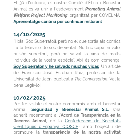
El 30 d'octubre, el nostre Comitè d'
Ètica i
Benestar
Animal es va unir a l'esdeveniment
Promoting Animal
Welfare: Project
Monitoring
, organitzat per COVELMA.
Aprenentatge continu per continuar millorant
14/10/2025
"Hola. Sóc Superratolí, però no el que sortia als còmics
i a la televisió. Jo soc de veritat. No tinc capa, ni volo,
ni sóc superfort, però he salvat la vida de molts
individus de la vostra espècie". Així és com comença:
Soy Superratón y he salvado muchas vidas
.
Un article
de Francisco José Esteban Ruiz, professor de la
Universitat de Jaén, publicat a
The Conversation
. Val la
pena llegir-lo!
10/02/2025
Per fer visible el nostre compromís amb el benestar
animal,
Seguridad y Bienestar Animal S.L.
s'ha
adherit
recentment
a l'
Acord de Transparència en la
Recerca Animal
, de la
Confederació de Societats
Científiques d'Espanya (COSCE
),
amb l'objectiu de
promoure la
transparència de la nostra activitat